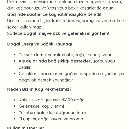
Pekmezimiz, mevsiminde toplanan taze meyvelerin (üzüm,
dut, keçiboynuzu vb.) taş veya bakır kazanlarda
odun
ateşinde saatlerce kaynatılmasıyla
elde edilir.
Üretim sırasında hiçbir katkı maddesi, koruyucu veya rafine
şeker kullanılmaz.
Sadece
doğal meyve özü
ve
geleneksel yöntem
!
Doğal Enerji ve Sağlık Kaynağı
Yüksek
demir
ve
mineral
içeriğiyle enerji verir.
Kış aylarında bağışıklığı destekler
, yorgunluğu
azaltır.
Çocuklar, sporcular ve yoğun tempoda çalışanlar için
doğal bir destek kaynağıdır.
Neden Bizim Köy Pekmezimiz?
Katkısız, koruyucusuz, %100 doğal
Geleneksel köy üretimi
Yerel üreticilerden doğrudan temin
El yapımı, doğal kıvam ve aroma
Kullanım Önerileri