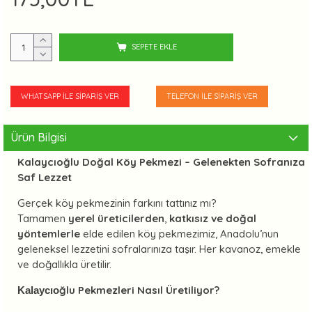
SEPETE EKLE
WHATSAPP İLE SIPARIŞ VER
TELEFON İLE SIPARIŞ VER
Ürün Bilgisi
Kalaycıoğlu Doğal Köy Pekmezi – Gelenekten Sofranıza
Saf Lezzet
Gerçek köy pekmezinin farkını tattınız mı?
Tamamen
yerel üreticilerden
,
katkısız ve doğal
yöntemlerle
elde edilen köy pekmezimiz, Anadolu’nun
geleneksel lezzetini sofralarınıza taşır. Her kavanoz, emekle
ve doğallıkla üretilir.
ğlu Pekmezleri Nasıl Üretiliyor?
Kalaycıo