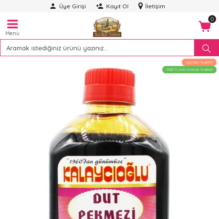
Üye Girişi
Kayıt Ol
İletişim
0
Menü
Aynı Gün Teslimat
1000 TL üstü Ücretsiz Teslimat