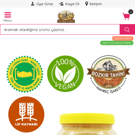
Üye Girişi
Kayıt Ol
İletişim
0
Menü
Aynı Gün Teslimat
1000 TL üstü Ücretsiz Teslimat