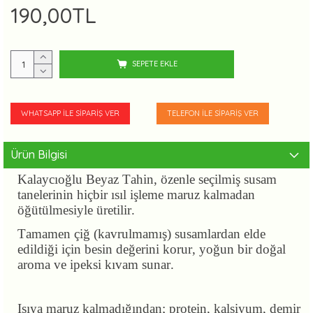
190,00TL
SEPETE EKLE
WHATSAPP İLE SIPARIŞ VER
TELEFON İLE SIPARIŞ VER
Ürün Bilgisi
Kalaycıoğlu Beyaz Tahin, özenle seçilmiş susam
tanelerinin hiçbir ısıl işleme maruz kalmadan
öğütülmesiyle üretilir.
Tamamen çiğ (kavrulmamış) susamlardan elde
edildiği için besin değerini korur, yoğun bir doğal
aroma ve ipeksi kıvam sunar.
Isıya maruz kalmadığından; protein, kalsiyum, demir