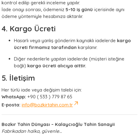
kontrol edilip gerekli inceleme yapılır.
İade onayı sonrası, ödemeniz
5–10 iş günü
içerisinde aynı
ödeme yöntemiyle hesabınıza aktarılır.
4. Kargo Ücreti
Hasarlı veya yanlış gönderim kaynaklı iadelerde
kargo
ücreti firmamız tarafından
karşılanır.
Diğer nedenlerle yapılan iadelerde (müşteri isteğine
bağlı)
kargo ücreti alıcıya aittir.
5. İletişim
Her türlü iade veya değişim talebi için:
WhatsApp:
+90 ( 533 ) 779 87 65
E-posta:
info@bozkirtahin.com.tr
Bozkır Tahin Dünyası – Kalaycıoğlu Tahin Sanayii
Fabrikadan halka, güvenle…