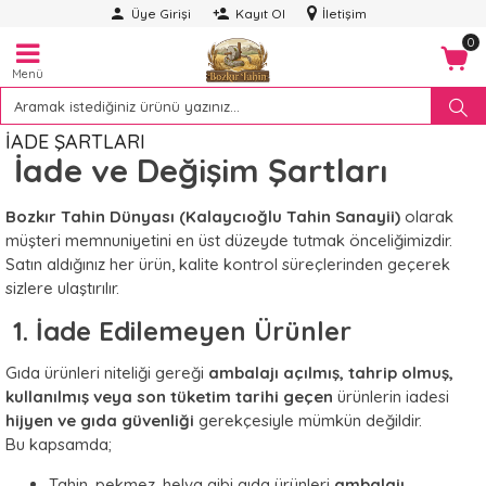
Üye Girişi
Kayıt Ol
İletişim
0
Menü
İADE ŞARTLARI
İade ve Değişim Şartları
Bozkır Tahin Dünyası (Kalaycıoğlu Tahin Sanayii)
olarak
müşteri memnuniyetini en üst düzeyde tutmak önceliğimizdir.
Satın aldığınız her ürün, kalite kontrol süreçlerinden geçerek
sizlere ulaştırılır.
1. İade Edilemeyen Ürünler
Gıda ürünleri niteliği gereği
ambalajı açılmış, tahrip olmuş,
kullanılmış veya son tüketim tarihi geçen
ürünlerin iadesi
hijyen ve gıda güvenliği
gerekçesiyle mümkün değildir.
Bu kapsamda;
Tahin, pekmez, helva gibi gıda ürünleri
ambalajı