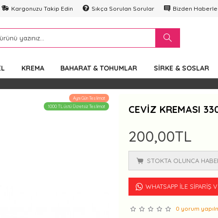
Kargonuzu Takip Edin
Sıkça Sorulan Sorular
Bizden Haberle
EL
KREMA
BAHARAT & TOHUMLAR
SIRKE & SOSLAR
Aynı Gün Teslimat
CEVIZ KREMASI 330
1000 TL üstü Ücretsiz Teslimat
200,00TL
STOKTA OLUNCA HABE
WHATSAPP İLE SIPARIŞ 
0 yorum yapılm