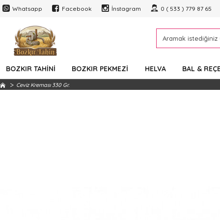
Whatsapp
Facebook
İnstagram
0 ( 533 ) 779 87 65
BOZKIR TAHINI
BOZKIR PEKMEZI
HELVA
BAL & REÇ
Ceviz Kreması 330 Gr.