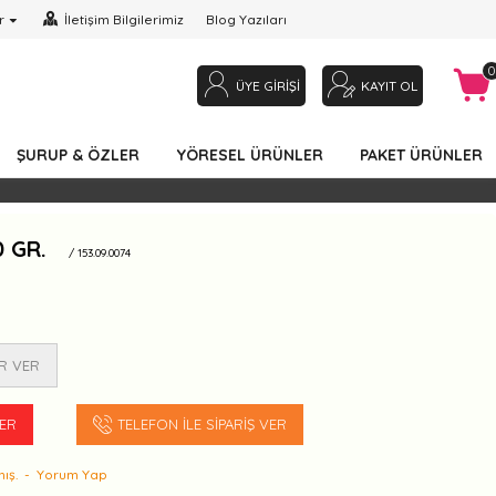
r
İletişim Bilgilerimiz
Blog Yazıları
0
ÜYE GIRIŞI
KAYIT OL
ŞURUP & ÖZLER
YÖRESEL ÜRÜNLER
PAKET ÜRÜNLER
 GR.
/ 153.09.0074
R VER
VER
TELEFON İLE SIPARIŞ VER
ış.
-
Yorum Yap