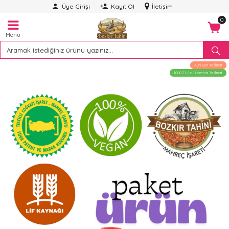
Üye Girişi
Kayıt Ol
İletişim
0
Menü
Aynı Gün Teslimat
1000 TL üstü Ücretsiz Teslimat