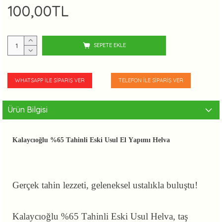
100,00TL
SEPETE EKLE
WHATSAPP İLE SIPARIŞ VER
TELEFON İLE SIPARIŞ VER
Ürün Bilgisi
Kalaycıoğlu %65 Tahinli Eski Usul El Yapımı Helva
Gerçek tahin lezzeti, geleneksel ustalıkla buluştu!
Kalaycıoğlu %65 Tahinli Eski Usul Helva, taş