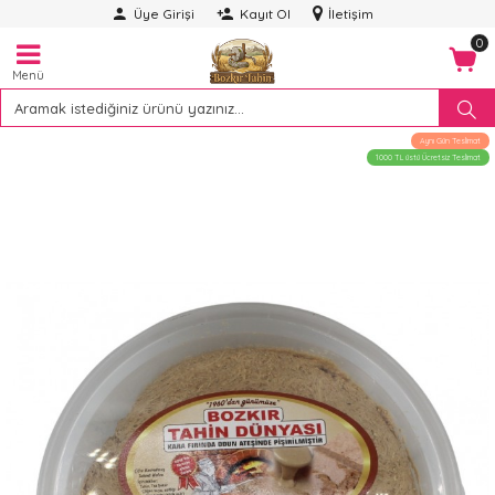
Üye Girişi
Kayıt Ol
İletişim
0
Menü
Aynı Gün Teslimat
1000 TL üstü Ücretsiz Teslimat