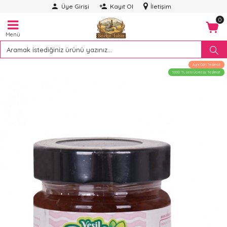
Üye Girişi
Kayıt Ol
İletişim
0
Menü
Aynı Gün Teslimat
1000 TL üstü Ücretsiz Teslimat