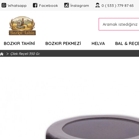
Whatsapp
Facebook
İnstagram
0 ( 533 ) 779 87 65
BOZKIR TAHINI
BOZKIR PEKMEZI
HELVA
BAL & REÇ
Çilek Reçeli 350 Gr.