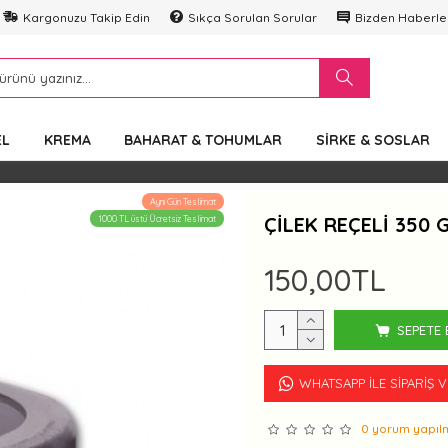
Kargonuzu Takip Edin
Sıkça Sorulan Sorular
Bizden Haberle
EL
KREMA
BAHARAT & TOHUMLAR
SIRKE & SOSLAR
Aynı Gün Teslimat
ÇILEK REÇELI 350 G
1000 TL üstü Ücretsiz Teslimat
150,00TL
SEPETE 
WHATSAPP İLE SIPARIŞ 
0 yorum yapılm