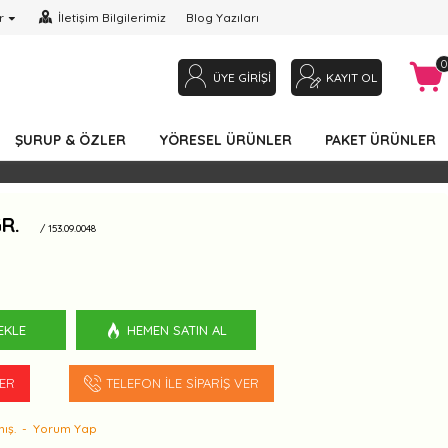
r
İletişim Bilgilerimiz
Blog Yazıları
0
ÜYE GIRIŞI
KAYIT OL
ŞURUP & ÖZLER
YÖRESEL ÜRÜNLER
PAKET ÜRÜNLER
R.
/ 153.09.0048
EKLE
HEMEN SATIN AL
VER
TELEFON İLE SIPARIŞ VER
ış.
-
Yorum Yap