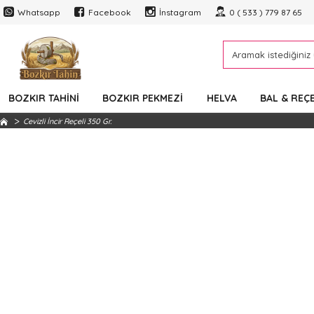
Whatsapp
Facebook
İnstagram
0 ( 533 ) 779 87 65
BOZKIR TAHINI
BOZKIR PEKMEZI
HELVA
BAL & REÇ
Cevizli İncir Reçeli 350 Gr.