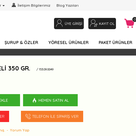
r
İletişim Bilgilerimiz
Blog Yazıları
0
ÜYE GIRIŞI
KAYIT OL
ŞURUP & ÖZLER
YÖRESEL ÜRÜNLER
PAKET ÜRÜNLER
LI 350 GR.
/ 153.09.0049
EKLE
HEMEN SATIN AL
VER
TELEFON İLE SIPARIŞ VER
ış.
-
Yorum Yap