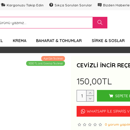
Kargonuzu Takip Edin
Sıkça Sorulan Sorular
Bizden Haberle
EL
KREMA
BAHARAT & TOHUMLAR
SIRKE & SOSLAR
Aynı Gün Teslimat
CEVIZLI İNCIR REÇE
1000 TL üstü Ücretsiz Teslimat
150,00TL
SEPETE 
WHATSAPP İLE SIPARIŞ 
0 yorum yapılm