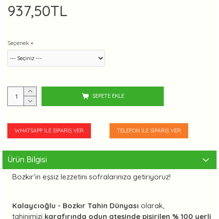
937,50TL
Seçenek
SEPETE EKLE
WHATSAPP İLE SIPARIŞ VER
TELEFON İLE SIPARIŞ VER
Ürün Bilgisi
Bozkır’ın eşsiz lezzetini sofralarınıza getiriyoruz!
Kalaycıoğlu - Bozkır Tahin Dünyası
olarak,
tahinimizi
karafırında odun ateşinde pişirilen % 100 yerli