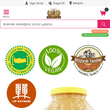
Üye Girişi
Kayıt Ol
İletişim
0
Menü
Aynı Gün Teslimat
1000 TL üstü Ücretsiz Teslimat