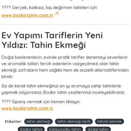
???? Gerçek, katkısız, taş değirmen tahinleri için:
www.bozkirtahin.com.tr
Ev Yapımı Tariflerin Yeni
Yıldızı: Tahin Ekmeği
Doğal beslenenlerin, evinde pratik tarifler denemeyi sevenlerin
ve aromatik tatları tercih edenlerin vazgeçilmezi olan tahin
ekmeği; sofraların hem sağlıklı hem de lezzetli alternatiflerinden
biridir.
Siz de kendi tahin ekmeğinizi en iyi aromaya sahip tahinlerle
yapmak istiyorsanız, Bozkır tahin çeşitlerimizi inceleyebilirsiniz.
???? Sipariş vermek için hemen tıklayın:
www.bozkirtahin.com.tr
Etiketler:
tahin ekmeği
tahin ekmeği tarifi
tahinli ekmek
bozkır tahini
kalaycıoğlu tahin
doğal tahin