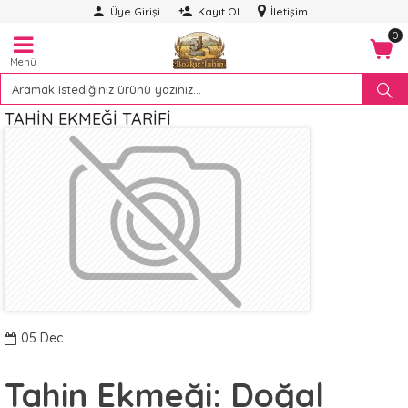
Üye Girişi
Kayıt Ol
İletişim
0
Menü
TAHIN EKMEĞI TARIFI
05
Dec
Tahin Ekmeği: Doğal