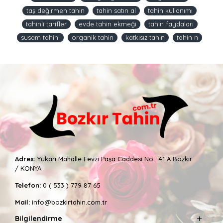
taş değirmen tahin
tahin satın al
tahin kullanımı
tahinli tarifler
evde tahin ekmeği
tahin faydaları
susam tahini
organik tahin
katkısız tahin
tahin n
Adres:
Yukarı Mahalle Fevzi Paşa Caddesi No : 41 A Bozkır
/ KONYA
Telefon:
0 ( 533 ) 779 87 65
Mail:
info@bozkirtahin.com.tr
Bilgilendirme