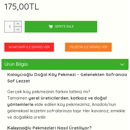
175,00TL
SEPETE EKLE
WHATSAPP İLE SIPARIŞ VER
TELEFON İLE SIPARIŞ VER
Ürün Bilgisi
Kalaycıoğlu Doğal Köy Pekmezi – Gelenekten Sofranıza
Saf Lezzet
Gerçek köy pekmezinin farkını tattınız mı?
Tamamen
yerel üreticilerden
,
katkısız ve doğal
yöntemlerle
elde edilen köy pekmezimiz, Anadolu’nun
geleneksel lezzetini sofralarınıza taşır. Her kavanoz, emekle
ve doğallıkla üretilir.
ğlu Pekmezleri Nasıl Üretiliyor?
Kalaycıo