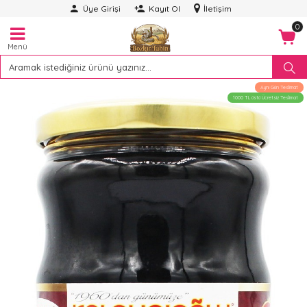
Üye Girişi
Kayıt Ol
İletişim
0
Menü
Aynı Gün Teslimat
1000 TL üstü Ücretsiz Teslimat