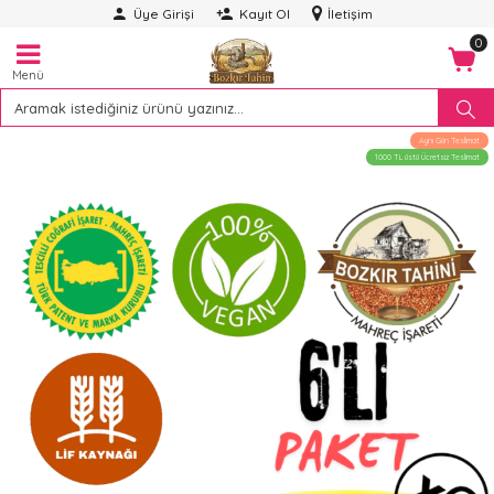
Üye Girişi
Kayıt Ol
İletişim
0
Menü
Aynı Gün Teslimat
1000 TL üstü Ücretsiz Teslimat