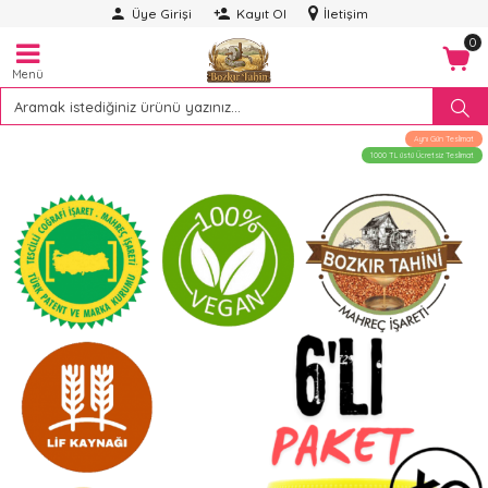
Üye Girişi
Kayıt Ol
İletişim
0
Menü
Aynı Gün Teslimat
1000 TL üstü Ücretsiz Teslimat