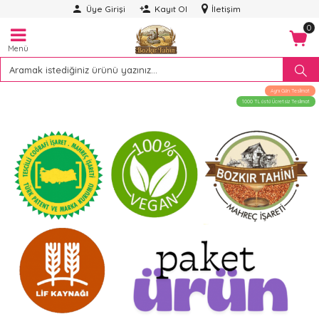
Üye Girişi
Kayıt Ol
İletişim
0
Menü
Aynı Gün Teslimat
1000 TL üstü Ücretsiz Teslimat