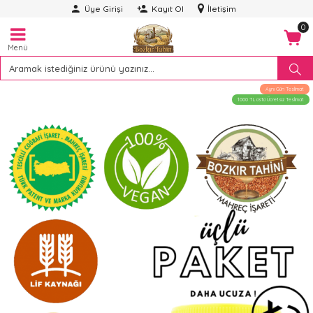
Üye Girişi
Kayıt Ol
İletişim
0
Menü
Aynı Gün Teslimat
1000 TL üstü Ücretsiz Teslimat