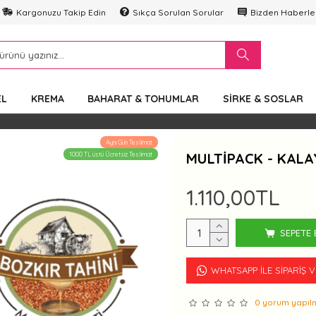
Kargonuzu Takip Edin
Sıkça Sorulan Sorular
Bizden Haberle
EL
KREMA
BAHARAT & TOHUMLAR
SIRKE & SOSLAR
Aynı Gün Teslimat
MULTIPACK - KALA
1000 TL üstü Ücretsiz Teslimat
1.110,00TL
SEPETE 
WHATSAPP İLE SIPARIŞ 
0 yorum yapılm