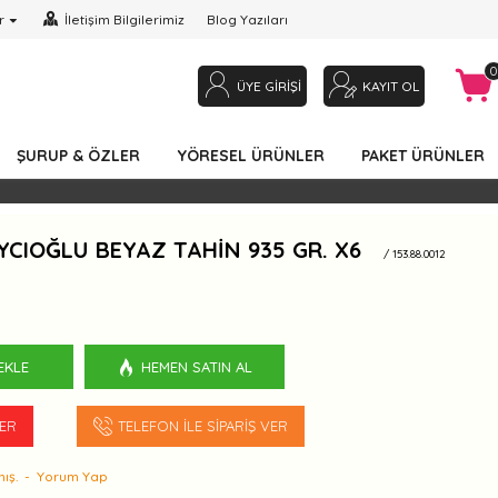
r
İletişim Bilgilerimiz
Blog Yazıları
0
ÜYE GIRIŞI
KAYIT OL
ŞURUP & ÖZLER
YÖRESEL ÜRÜNLER
PAKET ÜRÜNLER
YCIOĞLU BEYAZ TAHIN 935 GR. X6
/ 153.88.0012
EKLE
HEMEN SATIN AL
VER
TELEFON İLE SIPARIŞ VER
ış.
-
Yorum Yap