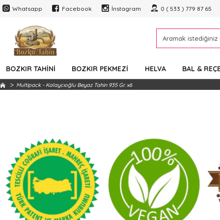
Whatsapp
Facebook
İnstagram
0 ( 533 ) 779 87 65
BOZKIR TAHINI
BOZKIR PEKMEZI
HELVA
BAL & REÇ
Multipack - Kalaycıoğlu Beyaz Tahin 935 Gr. x6