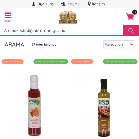
Üye Girişi
Kayıt Ol
İletişim
0
Menü
ARAMA
127 ürün bulundu
Aynı Gün Teslimat
1000 TL üstü Ücretsiz Teslimat
Aynı Gün Teslimat
1000 TL üstü Ücretsiz Teslimat