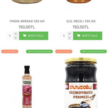
FINDIK KREMASI 330 GR.
GÜL REÇELI 350 GR.
150,00TL
150,00TL
SEPETE EKLE
SEPETE EKLE
Aynı Gün Teslimat
1000 TL üstü Ücretsiz Teslimat
Aynı Gün Teslimat
1000 TL üstü Ücretsiz Teslimat