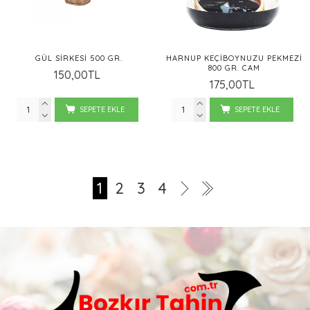
GÜL SIRKESI 500 GR.
HARNUP KEÇIBOYNUZU PEKMEZI
800 GR. CAM
150,00TL
175,00TL
SEPETE EKLE
SEPETE EKLE
1
2
3
4