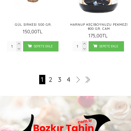
GÜL SIRKESI 500 GR.
HARNUP KEÇIBOYNUZU PEKMEZI
800 GR. CAM
150,00TL
175,00TL
SEPETE EKLE
SEPETE EKLE
1
2
3
4