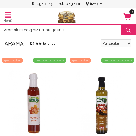
Üye Girişi
Kayıt Ol
İletişim
0
Menü
ARAMA
127 ürün bulundu
Aynı Gün Teslimat
1000 TL üstü Ücretsiz Teslimat
Aynı Gün Teslimat
1000 TL üstü Ücretsiz Teslimat