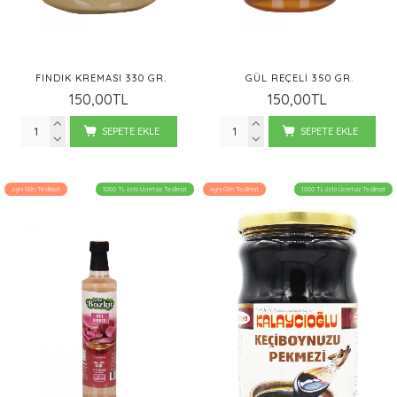
FINDIK KREMASI 330 GR.
GÜL REÇELI 350 GR.
150,00TL
150,00TL
SEPETE EKLE
SEPETE EKLE
Aynı Gün Teslimat
1000 TL üstü Ücretsiz Teslimat
Aynı Gün Teslimat
1000 TL üstü Ücretsiz Teslimat