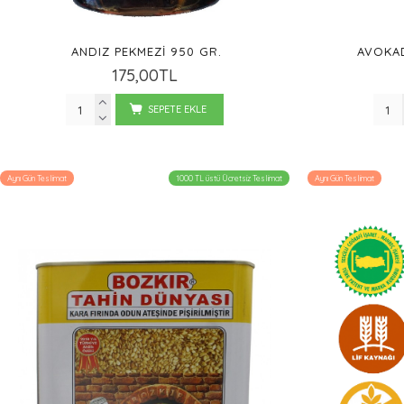
ANDIZ PEKMEZI 950 GR.
AVOKA
175,00TL
SEPETE EKLE
Aynı Gün Teslimat
1000 TL üstü Ücretsiz Teslimat
Aynı Gün Teslimat