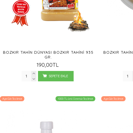
BOZKIR TAHIN DÜNYASI BOZKIR TAHINI 935
BOZKIR TAHIN
GR.
190,00TL
SEPETE EKLE
Aynı Gün Teslimat
1000 TL üstü Ücretsiz Teslimat
Aynı Gün Teslimat