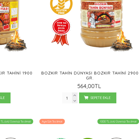
IR TAHINI 1900
BOZKIR TAHIN DÜNYASI BOZKIR TAHINI 2900
GR.
564,00TL
KLE
SEPETE EKLE
 TL üstü Ücretsiz Teslimat
Aynı Gün Teslimat
1000 TL üstü Ücretsiz Teslimat