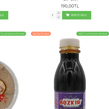
190,00TL
KLE
SEPETE EKLE
 TL üstü Ücretsiz Teslimat
Aynı Gün Teslimat
1000 TL üstü Ücretsiz Teslimat