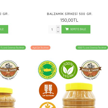
0 GR.
BALZAMIK SIRKESI 500 GR.
150,00TL
KLE
SEPETE EKLE
 TL üstü Ücretsiz Teslimat
Aynı Gün Teslimat
1000 TL üstü Ücretsiz Teslimat