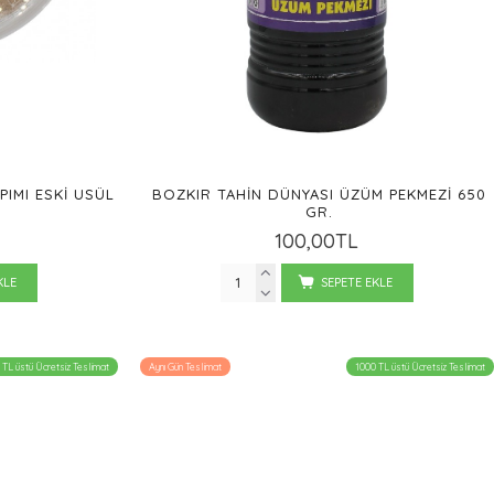
PIMI ESKI USÜL
BOZKIR TAHIN DÜNYASI ÜZÜM PEKMEZI 650
.
GR.
100,00TL
KLE
SEPETE EKLE
 TL üstü Ücretsiz Teslimat
Aynı Gün Teslimat
1000 TL üstü Ücretsiz Teslimat