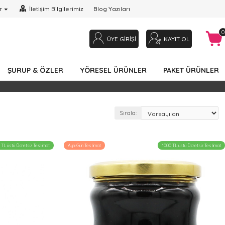
r
İletişim Bilgilerimiz
Blog Yazıları
0
ÜYE GIRIŞI
KAYIT OL
ŞURUP & ÖZLER
YÖRESEL ÜRÜNLER
PAKET ÜRÜNLER
Sırala:
 TL üstü Ücretsiz Teslimat
Aynı Gün Teslimat
1000 TL üstü Ücretsiz Teslimat