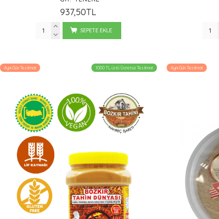
937,50TL
SEPETE EKLE
Aynı Gün Teslimat
1000 TL üstü Ücretsiz Teslimat
Aynı Gün Teslimat