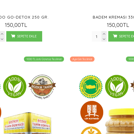
DO GO-DETOX 250 GR.
BADEM KREMASI 33
150,00TL
150,00TL
SEPETE EKLE
SEPETE E
1000 TL üstü Ücretsiz Teslimat
Aynı Gün Teslimat
1000