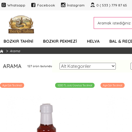
Whatsapp
Facebook
İnstagram
0 ( 533 ) 779 87 65
BOZKIR TAHINI
BOZKIR PEKMEZI
HELVA
BAL & REÇ
Arama
ARAMA
127 ürün bulundu
Aynı Gün Teslimat
1000 TL üstü Ücretsiz Teslimat
Aynı Gün Teslimat