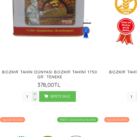
BOZKIR TAHIN DÜNYASI BOZKIR TAHINI 1750
BOZKIR TAHI
GR. TENEKE
378,00TL
SEPETE EKLE
Aynı Gün Teslimat
1000 TL üstü Ücretsiz Teslimat
Aynı Gün Teslimat