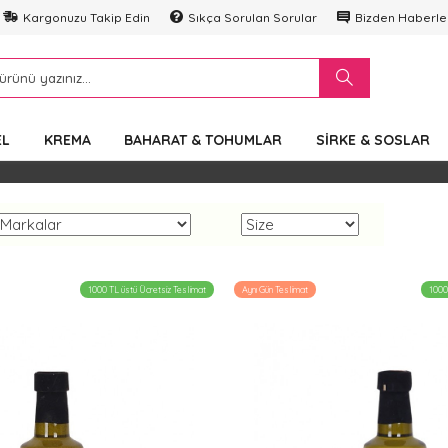
Kargonuzu Takip Edin
Sıkça Sorulan Sorular
Bizden Haberle
EL
KREMA
BAHARAT & TOHUMLAR
SIRKE & SOSLAR
1000 TL üstü Ücretsiz Teslimat
Aynı Gün Teslimat
1000