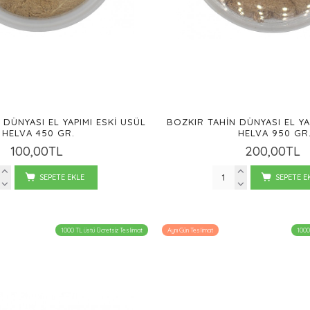
 DÜNYASI EL YAPIMI ESKI USÜL
BOZKIR TAHIN DÜNYASI EL YA
HELVA 450 GR.
HELVA 950 GR
100,00TL
200,00TL
SEPETE EKLE
SEPETE E
1000 TL üstü Ücretsiz Teslimat
Aynı Gün Teslimat
1000