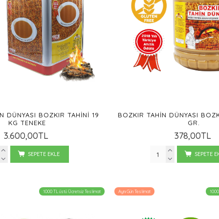
N DÜNYASI BOZKIR TAHINI 19
BOZKIR TAHIN DÜNYASI BOZK
KG TENEKE
GR.
3.600,00TL
378,00TL
SEPETE EKLE
SEPETE E
1000 TL üstü Ücretsiz Teslimat
Aynı Gün Teslimat
1000