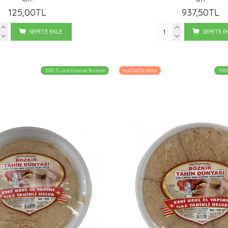
125,00TL
937,50TL
SEPETE EKLE
SEPETE E
1000 TL üstü Ücretsiz Teslimat
Aynı Gün Teslimat
1000