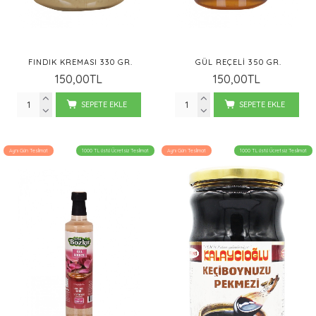
FINDIK KREMASI 330 GR.
GÜL REÇELI 350 GR.
150,00TL
150,00TL
SEPETE EKLE
SEPETE EKLE
Aynı Gün Teslimat
1000 TL üstü Ücretsiz Teslimat
Aynı Gün Teslimat
1000 TL üstü Ücretsiz Teslimat