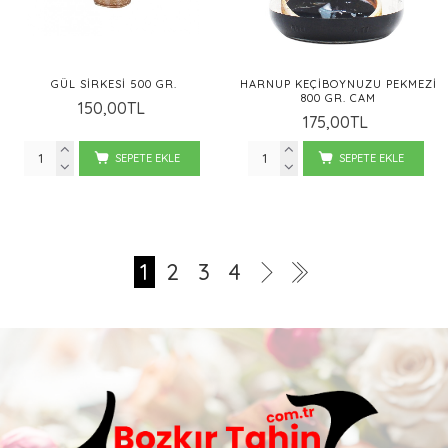
GÜL SIRKESI 500 GR.
HARNUP KEÇIBOYNUZU PEKMEZI
800 GR. CAM
150,00TL
175,00TL
SEPETE EKLE
SEPETE EKLE
1
2
3
4