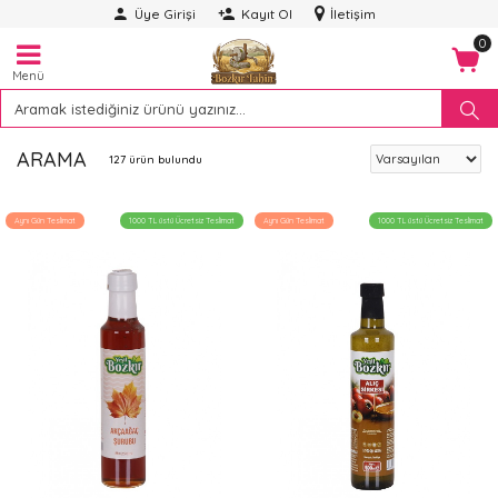
Üye Girişi
Kayıt Ol
İletişim
0
Menü
ARAMA
127 ürün bulundu
Aynı Gün Teslimat
1000 TL üstü Ücretsiz Teslimat
Aynı Gün Teslimat
1000 TL üstü Ücretsiz Teslimat