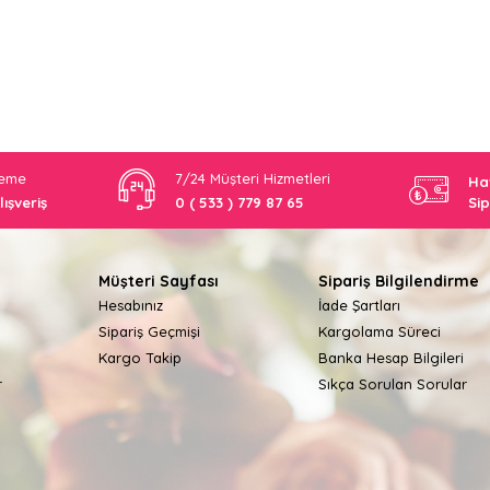
deme
7/24 Müşteri Hizmetleri
Hav
lışveriş
0 ( 533 ) 779 87 65
Sip
Müşteri Sayfası
Sipariş Bilgilendirme
Hesabınız
İade Şartları
Sipariş Geçmişi
Kargolama Süreci
Kargo Takip
Banka Hesap Bilgileri
r
Sıkça Sorulan Sorular