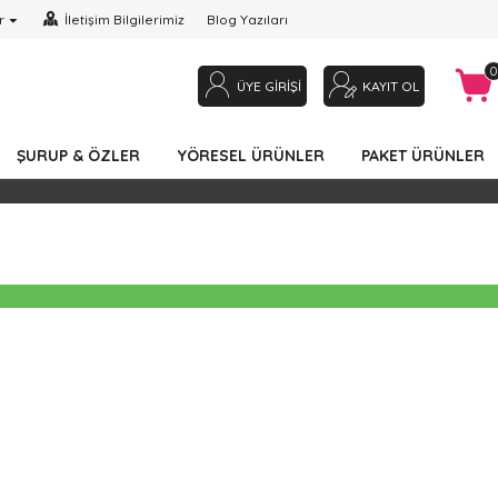
r
İletişim Bilgilerimiz
Blog Yazıları
0
ÜYE GIRIŞI
KAYIT OL
ŞURUP & ÖZLER
YÖRESEL ÜRÜNLER
PAKET ÜRÜNLER