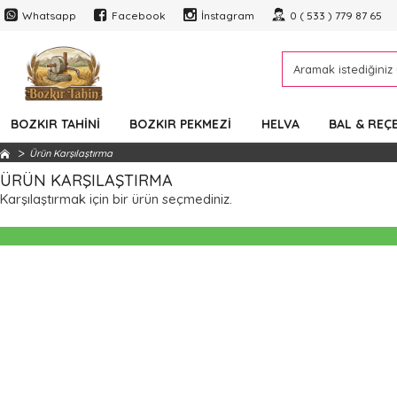
Whatsapp
Facebook
İnstagram
0 ( 533 ) 779 87 65
BOZKIR TAHINI
BOZKIR PEKMEZI
HELVA
BAL & REÇ
Ürün Karşılaştırma
ÜRÜN KARŞILAŞTIRMA
Karşılaştırmak için bir ürün seçmediniz.