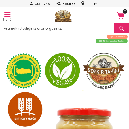
Üye Girişi
Kayıt Ol
İletişim
0
Menü
Aynı Gün Teslimat
1000 TL üstü Ücretsiz Teslimat