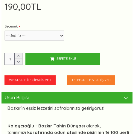
190,00TL
Seçenek
SEPETE EKLE
WHATSAPP İLE SIPARIŞ VER
TELEFON İLE SIPARIŞ VER
Ürün Bilgisi
Bozkır’ın eşsiz lezzetini sofralarınıza getiriyoruz!
Kalaycıoğlu - Bozkır Tahin Dünyası
olarak,
tahinimizi
karafırında odun ateşinde pişirilen % 100 yerli